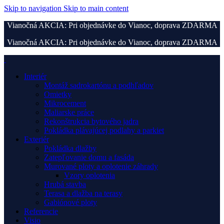
Skip to navigation
Skip to main content
Vianočná AKCIA: Pri objednávke do Vianoc, doprava ZDARMA
Vianočná AKCIA: Pri objednávke do Vianoc, doprava ZDARMA
Interiér
Montáž sadrokartónu a podhľadov
Omietky
Mikrocement
Maliarske práce
Rekonštrukcia bytového jadra
Pokládka plávajúcej podlahy a parkiet
Exteriér
Pokládka dlažby
Zatepľovanie domu a fasáda
Murované ploty a oplotenie záhrady
Vzory oplotenia
Hrubá stavba
Terasa a dlažba na terasy
Gabiónové ploty
Referencie
Visio