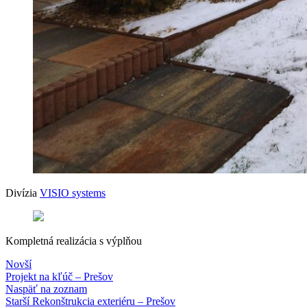
Divízia
VISIO systems
Kompletná realizácia s výplňou
Novší
Projekt na kľúč – Prešov
Naspäť na zoznam
Starší
Rekonštrukcia exteriéru – Prešov