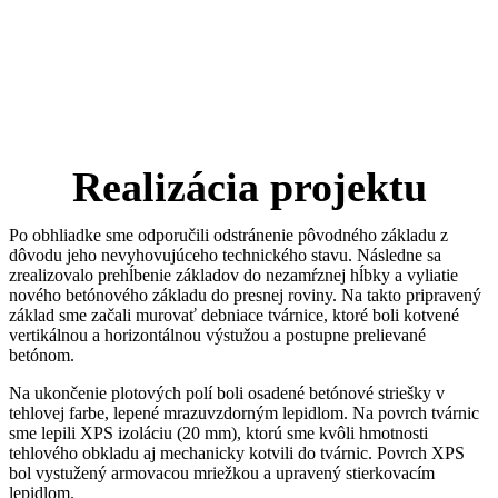
Realizácia projektu
Po obhliadke sme odporučili odstránenie pôvodného základu z
dôvodu jeho nevyhovujúceho technického stavu. Následne sa
zrealizovalo prehĺbenie základov do nezamŕznej hĺbky a vyliatie
nového betónového základu do presnej roviny. Na takto pripravený
základ sme začali murovať debniace tvárnice, ktoré boli kotvené
vertikálnou a horizontálnou výstužou a postupne prelievané
betónom.
Na ukončenie plotových polí boli osadené betónové striešky v
tehlovej farbe, lepené mrazuvzdorným lepidlom. Na povrch tvárnic
sme lepili XPS izoláciu (20 mm), ktorú sme kvôli hmotnosti
tehlového obkladu aj mechanicky kotvili do tvárnic. Povrch XPS
bol vystužený armovacou mriežkou a upravený stierkovacím
lepidlom.