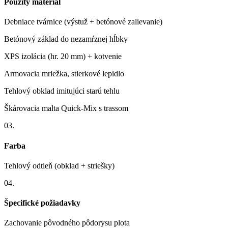
Použitý materiál
Debniace tvárnice (výstuž + betónové zalievanie)
Betónový základ do nezamŕznej hĺbky
XPS izolácia (hr. 20 mm) + kotvenie
Armovacia mriežka, stierkové lepidlo
Tehlový obklad imitujúci starú tehlu
Škárovacia malta Quick-Mix s trassom
03.
Farba
Tehlový odtieň (obklad + striešky)
04.
Špecifické požiadavky
Zachovanie pôvodného pôdorysu plota