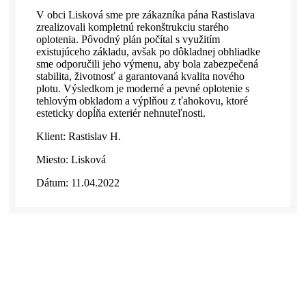
V obci Lisková sme pre zákazníka pána Rastislava
zrealizovali kompletnú rekonštrukciu starého
oplotenia. Pôvodný plán počítal s využitím
existujúceho základu, avšak po dôkladnej obhliadke
sme odporučili jeho výmenu, aby bola zabezpečená
stabilita, životnosť a garantovaná kvalita nového
plotu. Výsledkom je moderné a pevné oplotenie s
tehlovým obkladom a výplňou z ťahokovu, ktoré
esteticky dopĺňa exteriér nehnuteľnosti.
Klient: Rastislav H.
Miesto: Lisková
Dátum: 11.04.2022