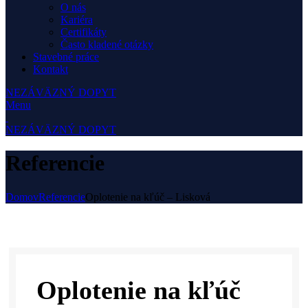
O nás
Kariéra
Certifikáty
Často kladené otázky
Stavebné práce
Kontakt
NEZÁVÄZNÝ DOPYT
Menu
NEZÁVÄZNÝ DOPYT
Referencie
Domov
Referencie
Oplotenie na kľúč – Lisková
Oplotenie na kľúč